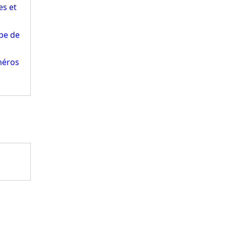
es et
pe de
méros