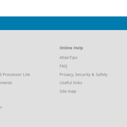
Online Help
AtlanTips
FAQ
d Processor Lite
Privacy, Security & Safety
uments
Useful links
Site map
am