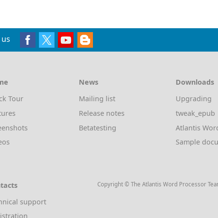
 us
me
News
Downloads
ck Tour
Mailing list
Upgrading
tures
Release notes
tweak_epub
eenshots
Betatesting
Atlantis Wor
eos
Sample doc
tacts
Copyright © The Atlantis Word Processor Te
hnical support
istration