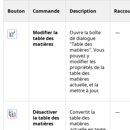
Bouton
Commande
Description
Raccou
Modifier la
Ouvre la boîte
—
table des
de dialogue
matières
"Table des
matières". Vous
pouvez y
modifier les
propriétés de la
table des
matières
actuelle, et la
mettre à jour.
Désactiver
Convertit la
—
la table des
table des
matières
matières
actuelle en texte