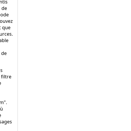
ntis
 de
mode
pouvez
t que
ources.
table
l de
ns
filtre
e
m".
où
e
ssages