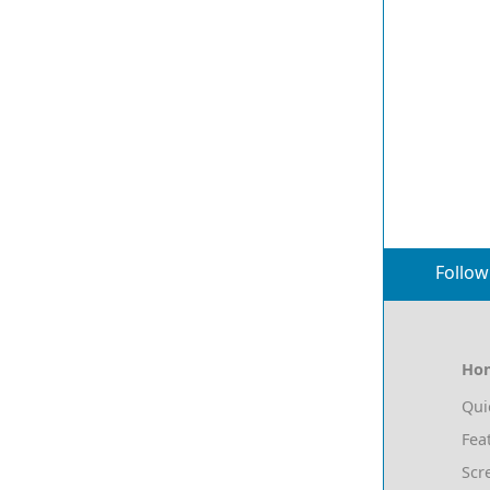
Follow
Ho
Qui
Fea
Scr