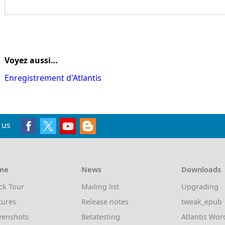
Voyez aussi…
Enregistrement d'Atlantis
 us
me
News
Downloads
ck Tour
Mailing list
Upgrading
tures
Release notes
tweak_epub
eenshots
Betatesting
Atlantis Wor