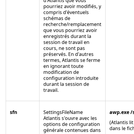
d'Atlantis que vous
pourriez avoir modifiés, y
compris d'éventuels
schémas de
recherche/remplacement
que vous pourriez avoir
enregistrés durant la
session de travail en
cours, ne sont pas
préservés. En d'autres
termes, Atlantis se ferme
en ignorant toute
modification de
configuration introduite
durant la session de
travail.
sfn
SettingsFileName
awp.exe /s
Atlantis s'ouvre avec les
(Atlantis l
options de configuration
dans le fic
générale contenues dans