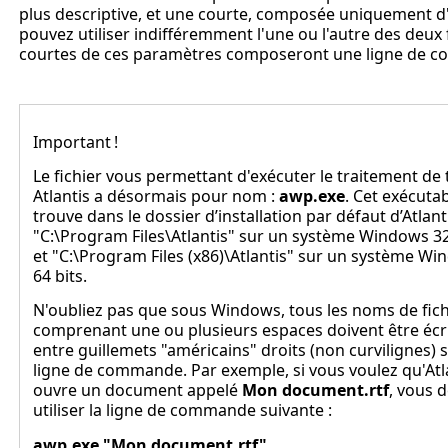
plus descriptive, et une courte, composée uniquement d'
pouvez utiliser indifféremment l'une ou l'autre des deu
courtes de ces paramètres composeront une ligne de 
Important !
Le fichier vous permettant d'exécuter le traitement de 
Atlantis a désormais pour nom :
awp.exe
. Cet exécutab
trouve dans le dossier d’installation par défaut d’Atlanti
"
C:\Program Files\Atlantis
" sur un système Windows 32 
et "
C:\Program Files (x86)\Atlantis
" sur un système Wi
64 bits.
N'oubliez pas que sous Windows, tous les noms de fich
comprenant une ou plusieurs espaces doivent être écr
entre guillemets "américains" droits (non curvilignes) s
ligne de commande. Par exemple, si vous voulez qu'Atl
ouvre un document appelé
Mon document.rtf
, vous 
utiliser la ligne de commande suivante :
awp.exe "Mon document.rtf"